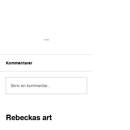
Kommentarer
Krukmakaren
Skriv en kommentar...
Låtomslaget - vår
kärlekshistoria
Rebeckas art