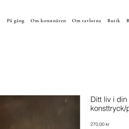
m
På gång
Om konstnären
Om tavlorna
Butik
B
Ditt liv i di
konsttryck/
Pris
270,00 kr