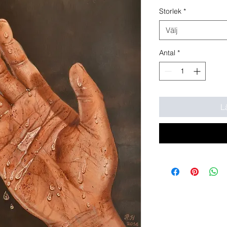
Storlek
*
Välj
Antal
*
L