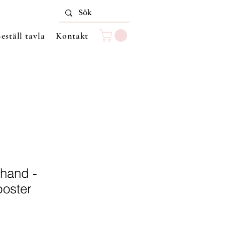
eställ tavla
Kontakt
n hand -
poster