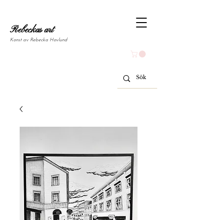
Rebeckas art
Konst av Rebecka Hovlund